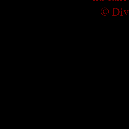
©
Div